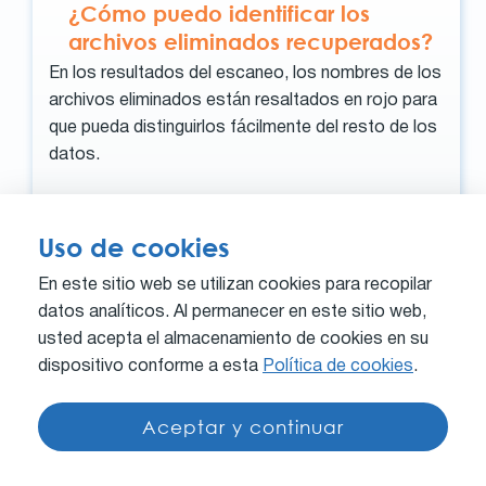
¿Cómo puedo identificar los
archivos eliminados recuperados?
En los resultados del escaneo, los nombres de los
archivos eliminados están resaltados en rojo para
que pueda distinguirlos fácilmente del resto de los
datos.
Uso de cookies
¿Para qué sirve la carpeta
En este sitio web se utilizan cookies para recopilar
$Lostfiles
?
datos analíticos. Al permanecer en este sitio web,
Recovery Explorer restaura la estructura original
usted acepta el almacenamiento de cookies en su
del sistema de archivos del dispositivo de
dispositivo conforme a esta
Política de cookies
.
almacenamiento de origen y coloca todos los
archivos encontrados en sus carpetas originales.
Aceptar y continuar
Sin embargo, si una carpeta ha sufrido daños
irreversibles y no puede restaurarse, el programa